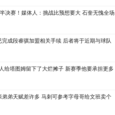
L半决赛！媒体人：挑战比预想要大 石奎无愧全场
已完成段睿骐加盟相关手续 后者将于近期与球队
特人给塔图姆留下了大烂摊子 新赛季他要承担更多
亲弟弟天赋差许多 马刺可参考字母哥给文班卖个