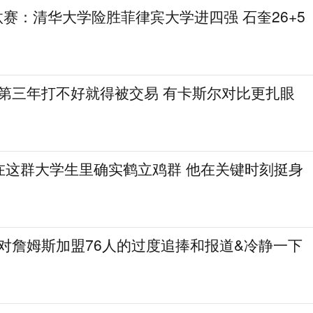
L淘汰赛：清华大学险胜菲律宾大学进四强 石奎26+5
德第三年打不好就得被交易 有卡斯尔对比更扎眼
在这群大学生里确实鹤立鸡群 他在关键时刻挺身
了对詹姆斯加盟76人的过度追捧和报道&冷静一下