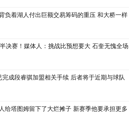
勒背负着湖人付出巨额交易筹码的重压 和大桥一样
L半决赛！媒体人：挑战比预想要大 石奎无愧全场
已完成段睿骐加盟相关手续 后者将于近期与球队
特人给塔图姆留下了大烂摊子 新赛季他要承担更多