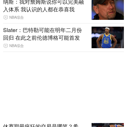
纳斯：我对詹姆斯说你可以完美融
入体系 我认识的人都在恭喜我
NBA综合
Slater：巴特勒可能在明年二月份
回归 在此之前伦德博格可能首发
NBA综合
休赛期最疯狂的交易是哪笔？希