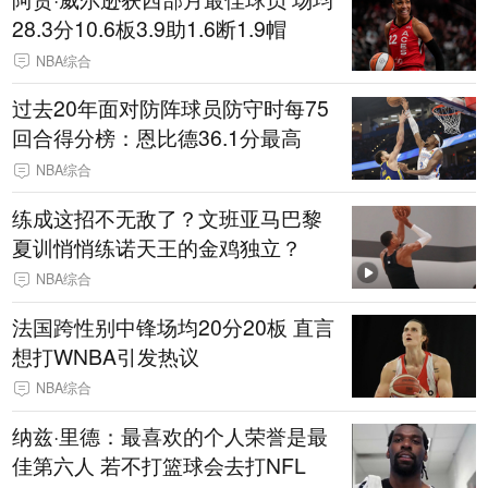
28.3分10.6板3.9助1.6断1.9帽
NBA综合
过去20年面对防阵球员防守时每75
回合得分榜：恩比德36.1分最高
NBA综合
练成这招不无敌了？文班亚马巴黎
夏训悄悄练诺天王的金鸡独立？
NBA综合
法国跨性别中锋场均20分20板 直言
想打WNBA引发热议
NBA综合
纳兹·里德：最喜欢的个人荣誉是最
佳第六人 若不打篮球会去打NFL