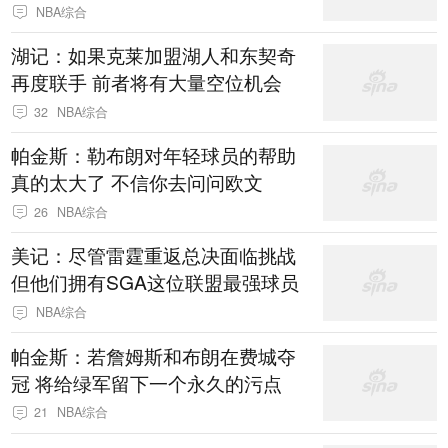
NBA综合
湖记：如果克莱加盟湖人和东契奇
再度联手 前者将有大量空位机会
32
NBA综合
帕金斯：勒布朗对年轻球员的帮助
真的太大了 不信你去问问欧文
26
NBA综合
美记：尽管雷霆重返总决面临挑战
但他们拥有SGA这位联盟最强球员
NBA综合
帕金斯：若詹姆斯和布朗在费城夺
冠 将给绿军留下一个永久的污点
21
NBA综合