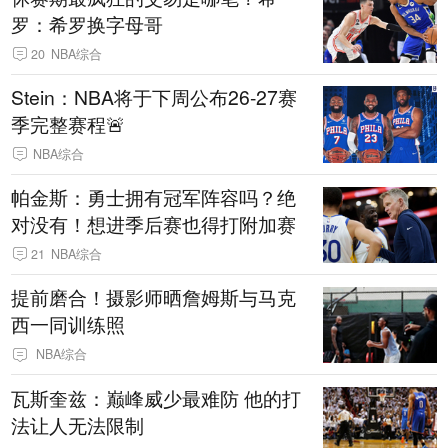
罗：希罗换字母哥
20
NBA综合
Stein：NBA将于下周公布26-27赛
季完整赛程🚨
NBA综合
帕金斯：勇士拥有冠军阵容吗？绝
对没有！想进季后赛也得打附加赛
21
NBA综合
提前磨合！摄影师晒詹姆斯与马克
西一同训练照
NBA综合
瓦斯奎兹：巅峰威少最难防 他的打
法让人无法限制