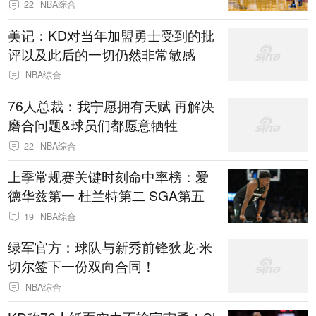
22
NBA综合
美记：KD对当年加盟勇士受到的批
评以及此后的一切仍然非常敏感
NBA综合
76人总裁：我宁愿拥有天赋 再解决
磨合问题&球员们都愿意牺牲
22
NBA综合
上季常规赛关键时刻命中率榜：爱
德华兹第一 杜兰特第二 SGA第五
19
NBA综合
绿军官方：球队与新秀前锋狄龙·米
切尔签下一份双向合同！
NBA综合